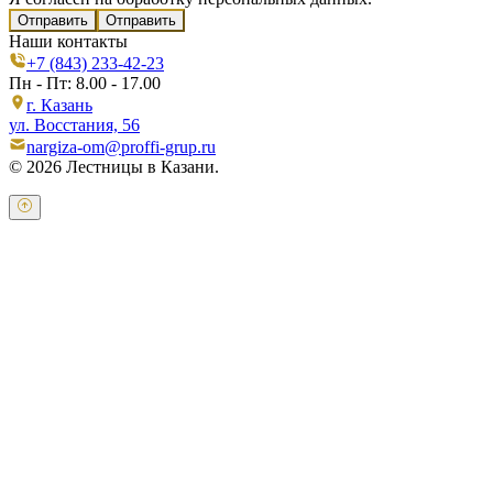
Отправить
Наши контакты
+7 (843) 233-42-23
Пн - Пт: 8.00 - 17.00
г. Казань
ул. Восстания, 56
nargiza-om@proffi-grup.ru
© 2026 Лестницы в Казани.
Оставьте свои контактные данные и наш оператор свяжется с
Вами.
Имя:
*
Телефон:
*
Я даю свое согласие на обработку персональных
данных в соответствии с
пользовательским соглашением