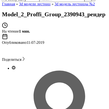
Главная
»
3d модели лестниц
»
3d модель лестницы №2
Model_2_Proffi_Group_2390943_рендер
На чтение
1 мин.
Опубликовано
11-07-2019
Поделиться