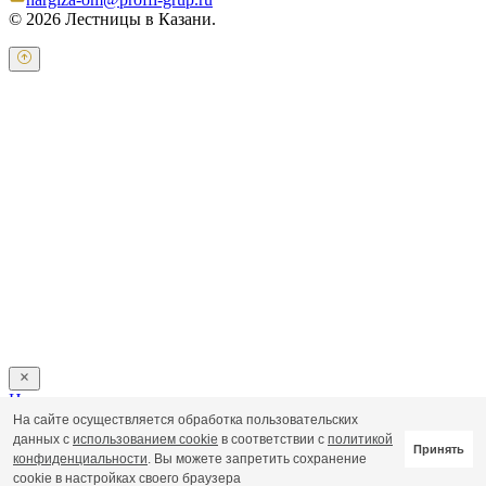
© 2026 Лестницы в Казани.
Оставьте свои контактные данные и наш оператор свяжется с
Вами.
Имя:
*
Телефон:
*
Я даю свое согласие на обработку персональных
данных в соответствии с
пользовательским соглашением
Отправить
Напишите нам
На сайте осуществляется обработка пользовательских
Пользовательское соглашение
данных с
использованием cookie
в соответствии с
политикой
Принять
Политика обработки персональных данных
конфиденциальности
. Вы можете запретить сохранение
cookie в настройках своего браузера