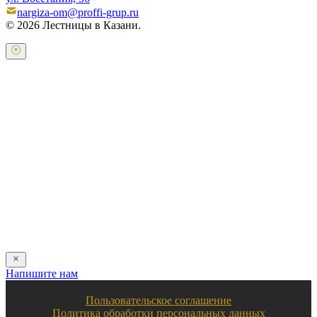
nargiza-om@proffi-grup.ru
© 2026 Лестницы в Казани.
Оставьте свои контактные данные и наш оператор свяжется с
Вами.
Имя:
*
Телефон:
*
Я даю свое согласие на обработку персональных
данных в соответствии с
пользовательским соглашением
Отправить
Напишите нам
Пользовательское соглашение
Политика обработки персональных данных