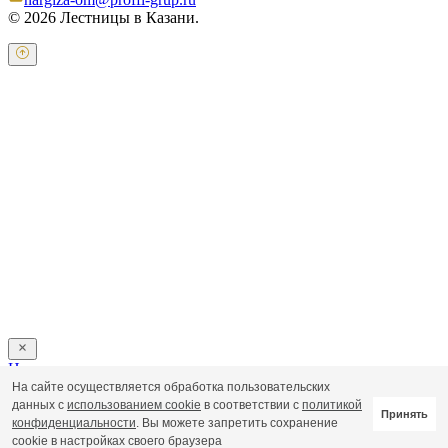
© 2026 Лестницы в Казани.
Оставьте свои контактные данные и наш оператор свяжется с
Вами.
Имя:
*
Телефон:
*
Я даю свое согласие на обработку персональных
данных в соответствии с
пользовательским соглашением
Отправить
Напишите нам
На сайте осуществляется обработка пользовательских
Пользовательское соглашение
данных с
использованием cookie
в соответствии с
политикой
Принять
Политика обработки персональных данных
конфиденциальности
. Вы можете запретить сохранение
cookie в настройках своего браузера