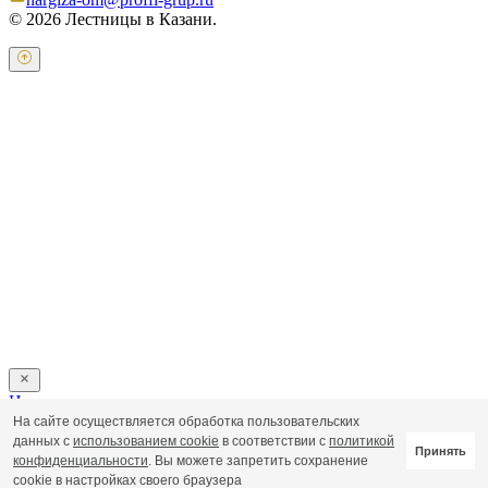
© 2026 Лестницы в Казани.
Оставьте свои контактные данные и наш оператор свяжется с
Вами.
Имя:
*
Телефон:
*
Я даю свое согласие на обработку персональных
данных в соответствии с
пользовательским соглашением
Отправить
Напишите нам
На сайте осуществляется обработка пользовательских
Пользовательское соглашение
данных с
использованием cookie
в соответствии с
политикой
Принять
Политика обработки персональных данных
конфиденциальности
. Вы можете запретить сохранение
cookie в настройках своего браузера