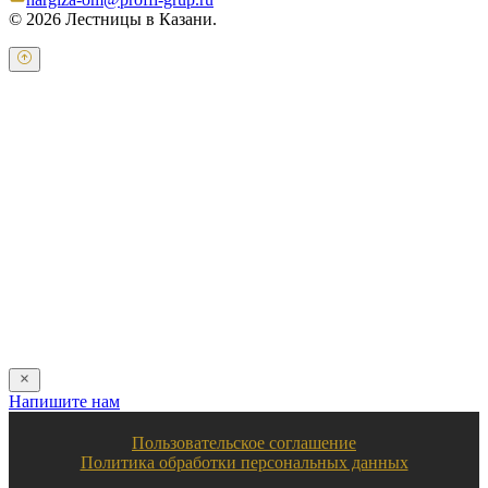
© 2026 Лестницы в Казани.
Оставьте свои контактные данные и наш оператор свяжется с
Вами.
Имя:
*
Телефон:
*
Я даю свое согласие на обработку персональных
данных в соответствии с
пользовательским соглашением
Отправить
Напишите нам
Пользовательское соглашение
Политика обработки персональных данных