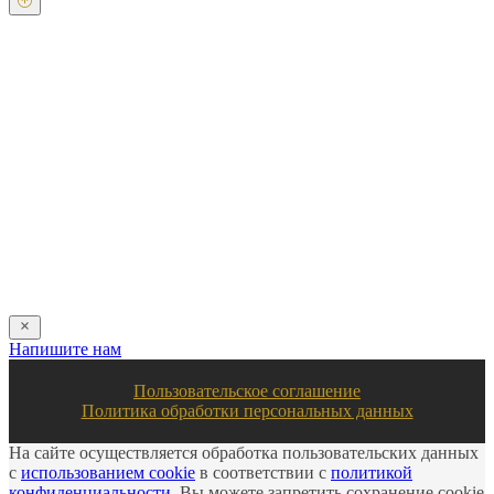
Оставьте свои контактные данные и наш оператор свяжется с
Вами.
Имя:
*
Телефон:
*
Я даю свое согласие на обработку персональных
данных в соответствии с
пользовательским соглашением
Отправить
Напишите нам
Пользовательское соглашение
Политика обработки персональных данных
На сайте осуществляется обработка пользовательских данных
с
использованием cookie
в соответствии с
политикой
конфиденциальности
. Вы можете запретить сохранение cookie