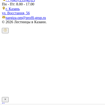
Пн - Пт: 8.00 - 17.00
г. Казань
ул. Восстания, 56
nargiza-om@proffi-grup.ru
© 2026 Лестницы в Казани.
Оставьте свои контактные данные и наш оператор свяжется с
Вами.
Имя:
*
Телефон:
*
Я даю свое согласие на обработку персональных
данных в соответствии с
пользовательским соглашением
Отправить
Напишите нам