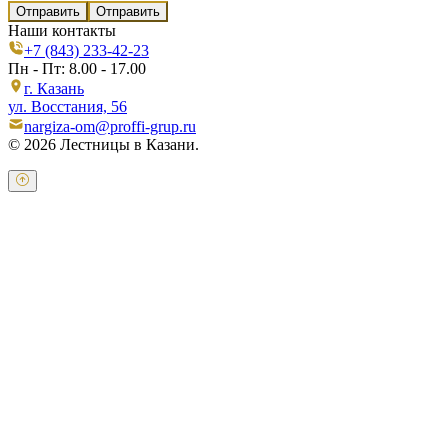
Отправить
Наши контакты
+7 (843) 233-42-23
Пн - Пт: 8.00 - 17.00
г. Казань
ул. Восстания, 56
nargiza-om@proffi-grup.ru
© 2026 Лестницы в Казани.
Оставьте свои контактные данные и наш оператор свяжется с
Вами.
Имя:
*
Телефон:
*
Я даю свое согласие на обработку персональных
данных в соответствии с
пользовательским соглашением