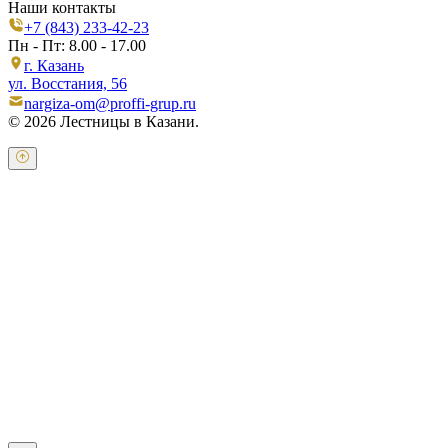
Наши контакты
+7 (843) 233-42-23
Пн - Пт: 8.00 - 17.00
г. Казань
ул. Восстания, 56
nargiza-om@proffi-grup.ru
© 2026 Лестницы в Казани.
Оставьте свои контактные данные и наш оператор свяжется с
Вами.
Имя:
*
Телефон:
*
Я даю свое согласие на обработку персональных
данных в соответствии с
пользовательским соглашением
Отправить