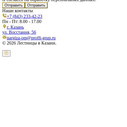
Отправить
Наши контакты
+7 (843) 233-42-23
Пн - Пт: 8.00 - 17.00
г. Казань
ул. Восстания, 56
nargiza-om@proffi-grup.ru
© 2026 Лестницы в Казани.
Оставьте свои контактные данные и наш оператор свяжется с
Вами.
Имя:
*
Телефон:
*
Я даю свое согласие на обработку персональных
данных в соответствии с
пользовательским соглашением