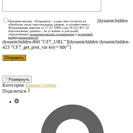
[dynamichidden
Нажимая кнопку «Отправить», я даю свое согласие на
обработку моих персональных данных, в соответствии с
Федеральным законом от 27.07.2006 года №152-ФЗ «О
персональных данных», на условиях и для целей,
определенных
пользовательским соглашением
и
политикой
конфиденциальности
dynamichidden-860 "CF7_URL'"][dynamichidden dynamichidden-
423 "CF7_get_post_var key=’title'"]
Развернуть
Категория:
Барные стойки
Поделиться