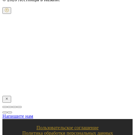
Оставьте свои контактные данные и наш оператор свяжется с
Вами.
Имя:
*
Телефон:
*
Я даю свое согласие на обработку персональных
данных в соответствии с
пользовательским соглашением
Отправить
Напишите нам
Пользовательское соглашение
Политика обработки персональных данных