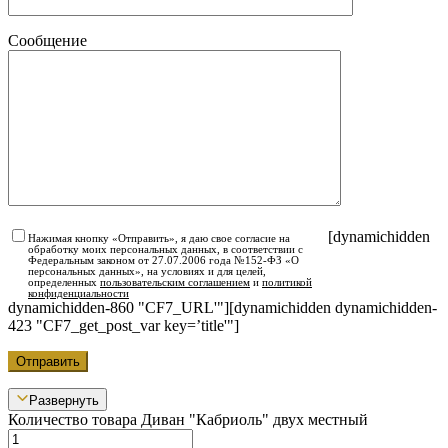
Сообщение
[dynamichidden
Нажимая кнопку «Отправить», я даю свое согласие на
обработку моих персональных данных, в соответствии с
Федеральным законом от 27.07.2006 года №152-ФЗ «О
персональных данных», на условиях и для целей,
определенных
пользовательским соглашением
и
политикой
конфиденциальности
dynamichidden-860 "CF7_URL'"][dynamichidden dynamichidden-
423 "CF7_get_post_var key=’title'"]
Развернуть
Количество товара Диван "Кабриоль" двух местный