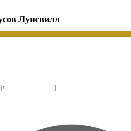
дусов Луисвилл
л