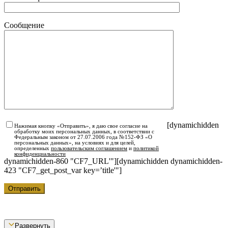
Сообщение
[dynamichidden
Нажимая кнопку «Отправить», я даю свое согласие на
обработку моих персональных данных, в соответствии с
Федеральным законом от 27.07.2006 года №152-ФЗ «О
персональных данных», на условиях и для целей,
определенных
пользовательским соглашением
и
политикой
конфиденциальности
dynamichidden-860 "CF7_URL'"][dynamichidden dynamichidden-
423 "CF7_get_post_var key=’title'"]
Развернуть