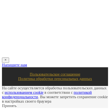
Оставьте свои контактные данные и наш оператор свяжется с
Вами.
Имя:
*
Телефон:
*
Я даю свое согласие на обработку персональных
данных в соответствии с
пользовательским соглашением
Отправить
Напишите нам
Пользовательское соглашение
Политика обработки персональных данных
На сайте осуществляется обработка пользовательских данных
с
использованием cookie
в соответствии с
политикой
конфиденциальности
. Вы можете запретить сохранение cookie
в настройках своего браузера
Принять