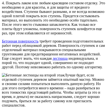
4. Покрыть лаком или любым красящим составом отделку. Это
необходимо и для красоты, и для защиты от вредного
воздействия. Ступени бывают разными, и не всегда возможно
одной плитой покрыть всю ступень. Придется состыковать
материал, но выполнить это необходимо особо тщательно.
После этого место стыковки шпаклюется. Как только все
плиты будут уложены, поверхность ступенек шлифуется еще
раз, при этом избавляются от неровностей.
Бетонная поверхность
требует проведения подготовительных
работ перед облицовкой деревом. Поверхность ступенек и сам
отделочный материал покрываются специальными
грунтовками для предотвращения негативных воздействий.
Еще следует знать, что каждая
лестница
индивидуальна, и
порой то, что подходит одной, совершенно не подходит
другой. Поэтому невозможно работать по одному алгоритму.
Лучше будет, если
отделкой ступенек деревом займется опытный мастер. Можно
и своими силами попытаться выполнить данную работу. Но
для этого потребуется много времени – надо разобраться во
всех тонкостях предстоящей работы. Чтобы затраты (а это и
время, и деньги) не оказались напрасными, следует хорошо
подумать, браться ли за работу самому или пригласить
специалистов.