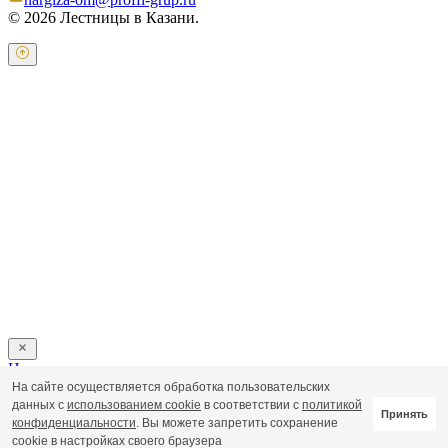
© 2026 Лестницы в Казани.
Оставьте свои контактные данные и наш оператор свяжется с
Вами.
Имя:
*
Телефон:
*
Я даю свое согласие на обработку персональных
данных в соответствии с
пользовательским соглашением
Отправить
Напишите нам
На сайте осуществляется обработка пользовательских
Пользовательское соглашение
данных с
использованием cookie
в соответствии с
политикой
Принять
Политика обработки персональных данных
конфиденциальности
. Вы можете запретить сохранение
cookie в настройках своего браузера