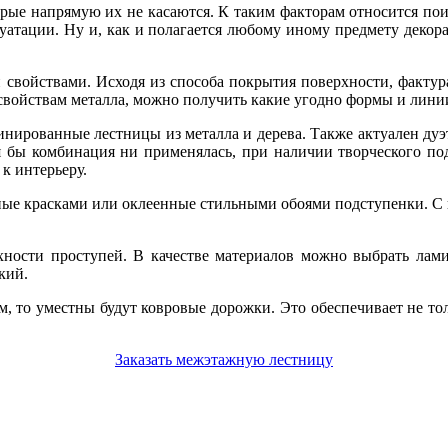
рые напрямую их не касаются. К таким факторам относится поис
уатации. Ну и, как и полагается любому иному предмету декора
свойствами. Исходя из способа покрытия поверхности, фактур
свойствам металла, можно получить какие угодно формы и лини
ированные лестницы из металла и дерева. Также актуален дуэт м
кая бы комбинация ни применялась, при наличии творческого п
к интерьеру.
ные красками или оклеенные стильными обоями подступенки. С 
ности проступей. В качестве материалов можно выбрать лами
кий.
м, то уместны будут ковровые дорожки. Это обеспечивает не то
Заказать межэтажную лестницу