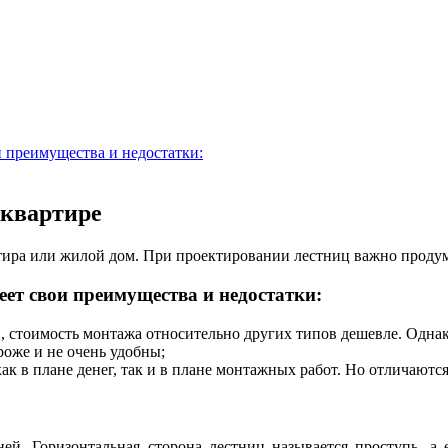
и преимущества и недостатки:
 квартире
ртира или жилой дом. При проектировании лестниц важно продум
еет свои преимущества и недостатки:
 стоимость монтажа относительно других типов дешевле. Одна
роже и не очень удобны;
к в плане денег, так и в плане монтажных работ. Но отличаютс
ней. Горизонтальная сторона лестниц называется проступь, а