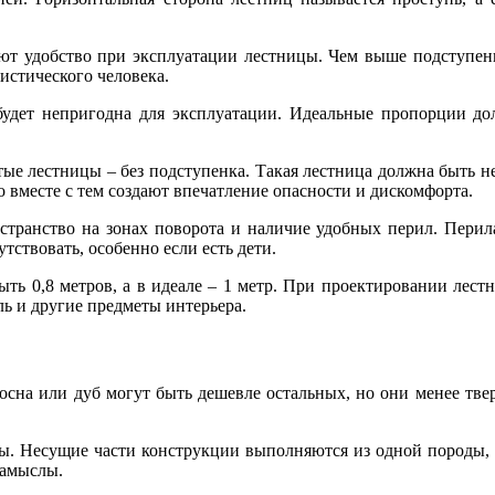
т удобство при эксплуатации лестницы. Чем выше подступенка
истического человека.
будет непригодна для эксплуатации. Идеальные пропорции до
ые лестницы – без подступенка. Такая лестница должна быть не
 вместе с тем создают впечатление опасности и дискомфорта.
остранство на зонах поворота и наличие удобных перил. Перил
ствовать, особенно если есть дети.
ь 0,8 метров, а в идеале – 1 метр. При проектировании лестн
ь и другие предметы интерьера.
осна или дуб могут быть дешевле остальных, но они менее твер
ы. Несущие части конструкции выполняются из одной породы, а
замыслы.