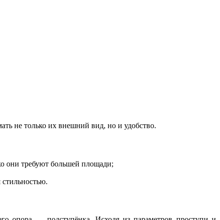
ать не только их внешний вид, но и удобство.
ко они требуют большей площади;
я стильностью.
 его опора — подступёнка. Исходя из параметров проступи и