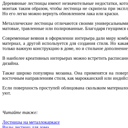
Деревянные лестницы имеют незначительные недостатки, кото
монтаж таким образом, чтобы лестница не скрипела при экспл
Но его легко можно вернуть обновлением лака или краски.
Металлические лестницы отличаются своими универсальными 
матовые, травленные или полированные. Благодаря гнущимся 
Современные веяния в оформлении интерьера дали миру комбин
материал, а другой используется для создания стиля. Но ка
только важную конструкцию в доме, но и стильное дополнение 
В наиболее креативных интерьерах можно встретить расписан
дизайна.
Также широко популярна мозаика. Она применятся на поверх
восточным направлениям стиля, как марокканский или индийс
Если поверхность проступей облицована скользким материало
уют.
Читайте также:
Лестницы на металлокаркасе
Виды лестниц для дома