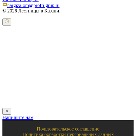
nargiza-om@proffi-grup.ru
© 2026 Лестницы в Казани.
Оставьте свои контактные данные и наш оператор свяжется с
Вами.
Имя:
*
Телефон:
*
Я даю свое согласие на обработку персональных
данных в соответствии с
пользовательским соглашением
Отправить
Напишите нам
Пользовательское соглашение
Политика обработки персональных данных