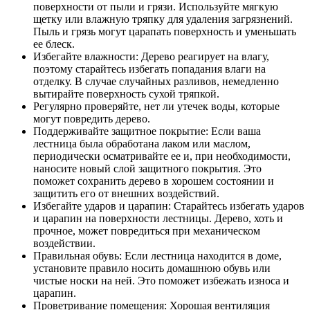
поверхности от пыли и грязи. Используйте мягкую
щетку или влажную тряпку для удаления загрязнений.
Пыль и грязь могут царапать поверхность и уменьшать
ее блеск.
Избегайте влажности: Дерево реагирует на влагу,
поэтому старайтесь избегать попадания влаги на
отделку. В случае случайных разливов, немедленно
вытирайте поверхность сухой тряпкой.
Регулярно проверяйте, нет ли утечек воды, которые
могут повредить дерево.
Поддерживайте защитное покрытие: Если ваша
лестница была обработана лаком или маслом,
периодически осматривайте ее и, при необходимости,
наносите новый слой защитного покрытия. Это
поможет сохранить дерево в хорошем состоянии и
защитить его от внешних воздействий.
Избегайте ударов и царапин: Старайтесь избегать ударов
и царапин на поверхности лестницы. Дерево, хоть и
прочное, может повредиться при механическом
воздействии.
Правильная обувь: Если лестница находится в доме,
установите правило носить домашнюю обувь или
чистые носки на ней. Это поможет избежать износа и
царапин.
Проветривание помещения: Хорошая вентиляция