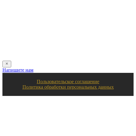
Имя:
*
Телефон:
*
Я даю свое согласие на обработку персональных
данных в соответствии с
пользовательским соглашением
Отправить
Напишите нам
Пользовательское соглашение
Политика обработки персональных данных