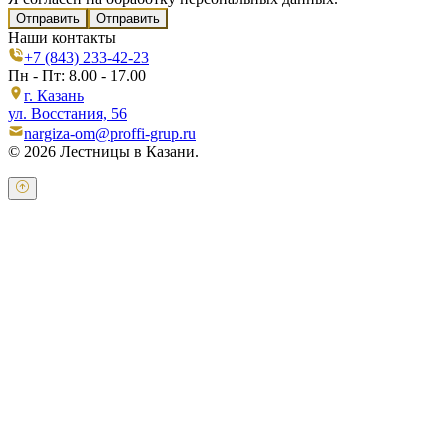
Отправить
Наши контакты
+7 (843) 233-42-23
Пн - Пт: 8.00 - 17.00
г. Казань
ул. Восстания, 56
nargiza-om@proffi-grup.ru
© 2026 Лестницы в Казани.
Оставьте свои контактные данные и наш оператор свяжется с
Вами.
Имя:
*
Телефон:
*
Я даю свое согласие на обработку персональных
данных в соответствии с
пользовательским соглашением