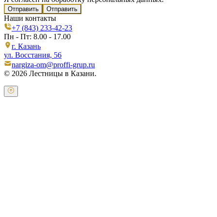
Отправить
Наши контакты
+7 (843) 233-42-23
Пн - Пт: 8.00 - 17.00
г. Казань
ул. Восстания, 56
nargiza-om@proffi-grup.ru
© 2026 Лестницы в Казани.
Оставьте свои контактные данные и наш оператор свяжется с
Вами.
Имя:
*
Телефон:
*
Я даю свое согласие на обработку персональных
данных в соответствии с
пользовательским соглашением