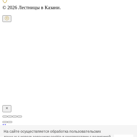
© 2026 Лестницы в Казани.
Оставьте свои контактные данные и наш оператор свяжется с
Вами.
Имя:
*
Телефон:
*
Я даю свое согласие на обработку персональных
данных в соответствии с
пользовательским соглашением
Отправить
Напишите нам
На сайте осуществляется обработка пользовательских