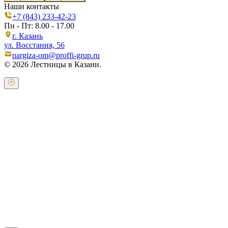
Наши контакты
+7 (843) 233-42-23
Пн - Пт: 8.00 - 17.00
г. Казань
ул. Восстания, 56
nargiza-om@proffi-grup.ru
© 2026 Лестницы в Казани.
Оставьте свои контактные данные и наш оператор свяжется с
Вами.
Имя:
*
Телефон:
*
Я даю свое согласие на обработку персональных
данных в соответствии с
пользовательским соглашением
Отправить