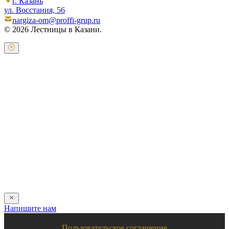
г. Казань
ул. Восстания, 56
nargiza-om@proffi-grup.ru
© 2026 Лестницы в Казани.
Оставьте свои контактные данные и наш оператор свяжется с
Вами.
Имя:
*
Телефон:
*
Я даю свое согласие на обработку персональных
данных в соответствии с
пользовательским соглашением
Отправить
Напишите нам
Пользовательское соглашение