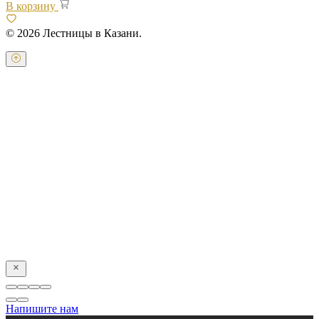
В корзину
© 2026 Лестницы в Казани.
Оставьте свои контактные данные и наш оператор свяжется с
Вами.
Имя:
*
Телефон:
*
Я даю свое согласие на обработку персональных
данных в соответствии с
пользовательским соглашением
Отправить
Напишите нам