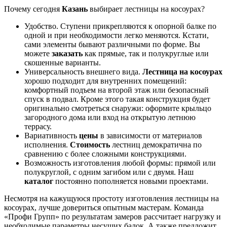
Почему сегодня
Казань
выбирает лестницы на косоурах?
Удобство. Ступени прикрепляются к опорной балке по
одной и при необходимости легко меняются. Кстати,
сами элементы бывают различными по форме. Вы
можете
заказать
как прямые, так и полукруглые или
скошенные варианты.
Универсальность внешнего вида.
Лестница на косоурах
хорошо подходит для внутренних помещений:
комфортный подъем на второй этаж или безопасный
спуск в подвал. Кроме этого такая конструкция будет
оригинально смотреться снаружи: оформите крыльцо
загородного дома или вход на открытую летнюю
террасу.
Вариативность
цены
в зависимости от материалов
исполнения.
Стоимость
лестниц демократична по
сравнению с более сложными конструкциями.
Возможность изготовления любой формы: прямой или
полукруглой, с одним загибом или с двумя. Наш
каталог
постоянно пополняется новыми проектами.
Несмотря на кажущуюся простоту изготовления лестницы на
косоурах, лучше довериться опытным мастерам. Команда
«Профи Групп» по результатам замеров рассчитает нагрузку и
необходимые параметры несущих балок. А также предложит